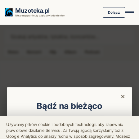
Muzoteka.pl
Dołącz
Nie przegap ani nuty dzięki powiadomieniom
News
Koncert
Klip
Album
Podcast
Najnowsze wiadomości i koncerty
×
Bądź na bieżąco
Otrzymuj info o koncertach i premierach prosto
Używamy plików cookie i podobnych technologii, aby zapewnić
na maila. Zero spamu.
prawidłowe działanie Serwisu. Za Twoją zgodą korzystamy też z
Błąd połączenia z
Google Analytics do analizy ruchu w sposób zagregowany. Możesz
serwerem.