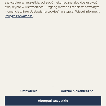
zaakceptować wszystkie, odrzucić niekonieczne albo dostosować
swój wybór w ustawieniach — zgodę możesz zmienić w dowolnym
momencie z linku „Ustawienia cookies” w stopce. Więcej informacji:
Błąd połączenia z
Polityka Prywatności
.
serwerem.
Zapisz się
Chcę się wypisać z newslettera
Błąd połączenia z
serwerem.
Błąd połączenia z
serwerem.
Błąd połączenia z
serwerem.
Ustawienia
Odrzuć niekonieczne
Błąd połączenia z
serwerem.
Regulamin
Polityka Prywatności
Kontakt
Ustawienia cookies
Akceptuj wszystkie
© 2026 Muzoteka. Wszystkie prawa zastrzeżone.