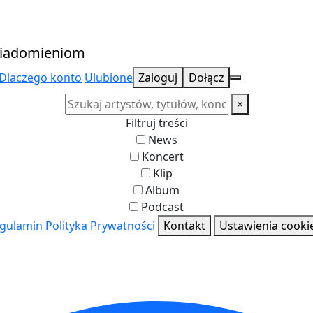
owiadomieniom
Dlaczego konto
Ulubione
Zaloguj
Dołącz
×
Filtruj treści
News
Koncert
Klip
Album
Podcast
 i koncerty
gulamin
Polityka Prywatności
Kontakt
Ustawienia cooki