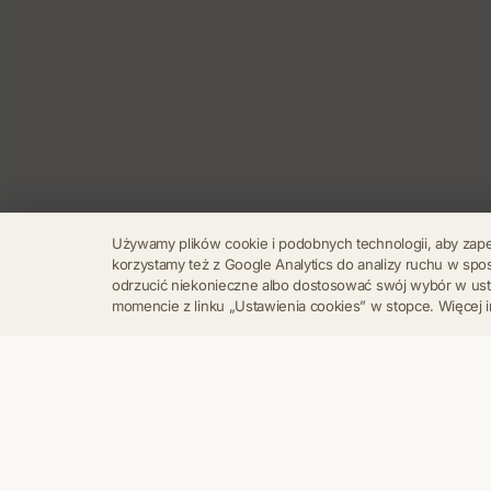
Używamy plików cookie i podobnych technologii, aby zap
korzystamy też z Google Analytics do analizy ruchu w s
odrzucić niekonieczne albo dostosować swój wybór w u
momencie z linku „Ustawienia cookies” w stopce. Więcej i
Regulamin
Polityka Prywatności
Kontakt
Ustawienia cookies