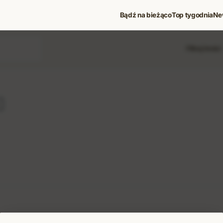
Bądź na bieżąco
Top tygodnia
Ne
Filtruj treści
 i koncerty