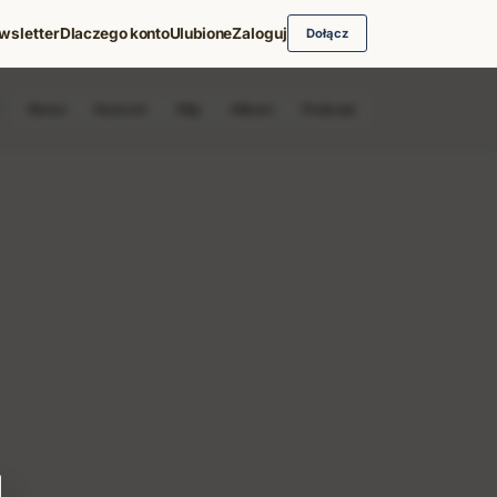
wsletter
Dlaczego konto
Ulubione
Zaloguj
Dołącz
News
Koncert
Klip
Album
Podcast