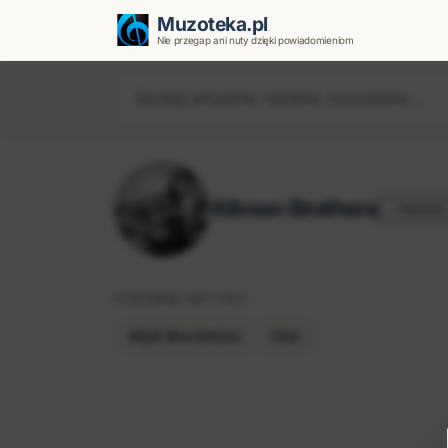
Muzoteka.pl
Nie przegap ani nuty dzięki powiadomieniom
Allman Brothers
Obserwuj
PODOBNI ARTYŚCI
Elijah Blue Allman
Cher
Najnowsze wiadomości