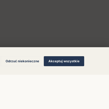
Odrzuć niekonieczne
Akceptuj wszystkie
© 2026 Muzoteka. Wszystkie prawa zastrzeżone.