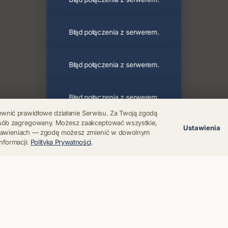
Błąd połączenia z serwerem.
Błąd połączenia z serwerem.
Błąd połączenia z serwerem.
ewnić prawidłowe działanie Serwisu. Za Twoją zgodą
posób zagregowany. Możesz zaakceptować wszystkie,
Ustawienia
Błąd połączenia z serwerem.
stawieniach — zgodę możesz zmienić w dowolnym
nformacji:
Polityka Prywatności
.