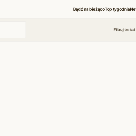
Bądź na bieżąco
Top tygodnia
Ne
Filtruj treści
 i koncerty