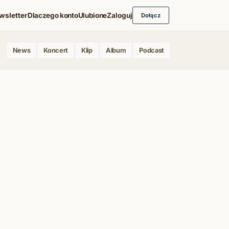
wsletter
Dlaczego konto
Ulubione
Zaloguj
Dołącz
News
Koncert
Klip
Album
Podcast