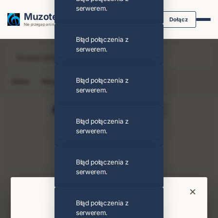
serwerem.
Muzoteka.pl
Dołącz
Nie przegap ani nuty dzięki powiadomieniom
Błąd połączenia z
serwerem.
Błąd połączenia z
News
Koncert
Klip
Album
Podcast
serwerem.
Agata Kozidrak
Obserwuj
Błąd połączenia z
serwerem.
PODOBNI ARTYŚCI
Beata Kozidrak
Błąd połączenia z
serwerem.
Najnowsze wiadomości i koncerty
×
Bądź na bieżąco
Błąd połączenia z
serwerem.