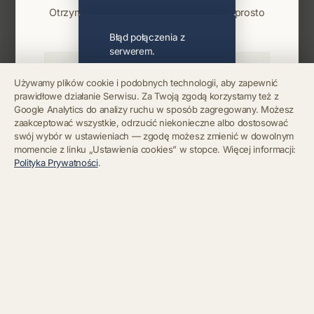
Otrzymuj info o koncertach i premierach prosto
na maila. Zero spamu.
Błąd połączenia z
serwerem.
Używamy plików cookie i podobnych technologii, aby zapewnić
prawidłowe działanie Serwisu. Za Twoją zgodą korzystamy też z
Błąd połączenia z
Google Analytics do analizy ruchu w sposób zagregowany. Możesz
serwerem.
Zapisz się
zaakceptować wszystkie, odrzucić niekonieczne albo dostosować
swój wybór w ustawieniach — zgodę możesz zmienić w dowolnym
momencie z linku „Ustawienia cookies” w stopce. Więcej informacji:
Chcę się wypisać z newslettera
Błąd połączenia z
Polityka Prywatności
.
serwerem.
Błąd połączenia z
serwerem.
Błąd połączenia z
serwerem.