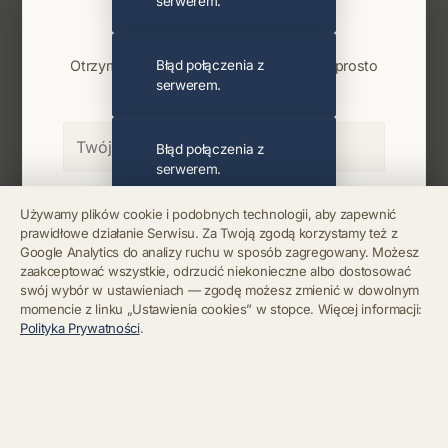
serwerem.
Najnowsze wiadomości i koncerty
Bądź na bieżąco
Otrzymuj info o koncertach i premierach prosto
Błąd połączenia z
serwerem.
na maila. Zero spamu.
Błąd połączenia z
serwerem.
Zapisz się
Używamy plików cookie i podobnych technologii, aby zapewnić
prawidłowe działanie Serwisu. Za Twoją zgodą korzystamy też z
Błąd połączenia z
Google Analytics do analizy ruchu w sposób zagregowany. Możesz
serwerem.
Chcę się wypisać z newslettera
zaakceptować wszystkie, odrzucić niekonieczne albo dostosować
swój wybór w ustawieniach — zgodę możesz zmienić w dowolnym
momencie z linku „Ustawienia cookies” w stopce. Więcej informacji:
Błąd połączenia z
Polityka Prywatności
.
serwerem.
Błąd połączenia z
serwerem.