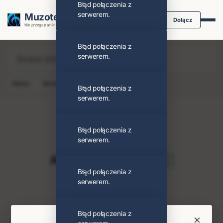
Błąd połączenia z
serwerem.
Muzoteka.pl
Dołącz
Nie przegap ani nuty dzięki powiadomieniom
Błąd połączenia z
serwerem.
News
Koncert
Klip
Album
Podcast
Błąd połączenia z
serwerem.
Błąd połączenia z
serwerem.
Adam Wakeman
Obserwuj
Błąd połączenia z
serwerem.
PODOBNI ARTYŚCI
Black Sabbath
Błąd połączenia z
×