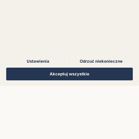
Błąd połączenia z
serwerem.
Błąd połączenia z
serwerem.
Ustawienia
Odrzuć niekonieczne
Błąd połączenia z
serwerem.
Regulamin
Polityka Prywatności
Kontakt
Ustawienia cookies
Akceptuj wszystkie
© 2026 Muzoteka. Wszystkie prawa zastrzeżone.