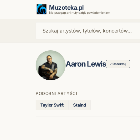
Muzoteka.pl
Nie przegap ani nuty dzięki powiadomieniom
Aaron Lewis
Obserwuj
PODOBNI ARTYŚCI
Taylor Swift
Staind
Najnowsze wiadomości