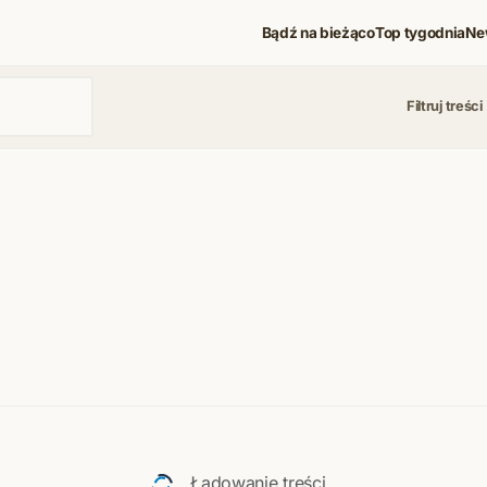
Bądź na bieżąco
Top tygodnia
Ne
Filtruj treści
 i koncerty
Ładowanie treści...