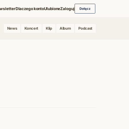
wsletter
Dlaczego konto
Ulubione
Zaloguj
Dołącz
News
Koncert
Klip
Album
Podcast