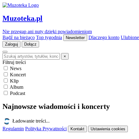
Muzoteka.pl
Nie przegap ani nuty dzięki powiadomieniom
Bądź na bieżąco
Top tygodnia
Dlaczego konto
Ulubione
Newsletter
Zaloguj
Dołącz
×
Filtruj treści
News
Koncert
Klip
Album
Podcast
Najnowsze wiadomości i koncerty
Ładowanie treści...
Regulamin
Polityka Prywatności
Kontakt
Ustawienia cookies