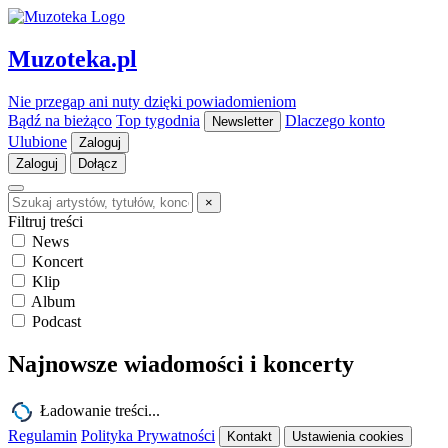
Muzoteka.pl
Nie przegap ani nuty dzięki powiadomieniom
Bądź na bieżąco
Top tygodnia
Dlaczego konto
Newsletter
Ulubione
Zaloguj
Zaloguj
Dołącz
×
Filtruj treści
News
Koncert
Klip
Album
Podcast
Najnowsze wiadomości i koncerty
Ładowanie treści...
Regulamin
Polityka Prywatności
Kontakt
Ustawienia cookies