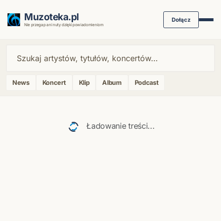
Muzoteka.pl
Dołącz
Nie przegap ani nuty dzięki powiadomieniom
News
Koncert
Klip
Album
Podcast
Najnowsze wiadomości i koncerty
Ładowanie treści...