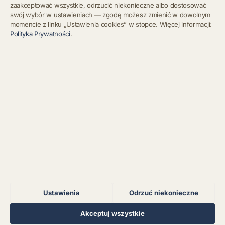
zaakceptować wszystkie, odrzucić niekonieczne albo dostosować
swój wybór w ustawieniach — zgodę możesz zmienić w dowolnym
momencie z linku „Ustawienia cookies” w stopce. Więcej informacji:
Błąd połączenia z
Polityka Prywatności
.
serwerem.
Zapisz się
Chcę się wypisać z newslettera
Błąd połączenia z
serwerem.
Błąd połączenia z
serwerem.
Błąd połączenia z
serwerem.
Ustawienia
Odrzuć niekonieczne
Błąd połączenia z
serwerem.
Regulamin
Polityka Prywatności
Kontakt
Ustawienia cookies
Akceptuj wszystkie
© 2026 Muzoteka. Wszystkie prawa zastrzeżone.