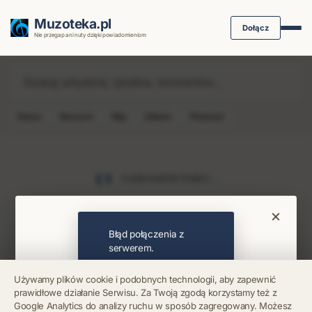
Muzoteka.pl
Dołącz
Nie przegap ani nuty dzięki powiadomieniom
News
Koncert
Klip
Album
Podcast
Najnowsze wiadomości i koncerty
Ładowanie treści...
×
Bądź na bieżąco
Błąd połączenia z
serwerem.
Otrzymuj info o koncertach i premierach prosto
Używamy plików cookie i podobnych technologii, aby zapewnić
na maila. Zero spamu.
prawidłowe działanie Serwisu. Za Twoją zgodą korzystamy też z
Błąd połączenia z
Google Analytics do analizy ruchu w sposób zagregowany. Możesz
serwerem.