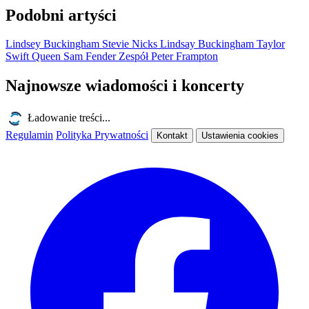
Podobni artyści
Lindsey Buckingham
Stevie Nicks
Lindsay Buckingham
Taylor
Swift
Queen
Sam Fender
Zespół
Peter Frampton
Najnowsze wiadomości i koncerty
Ładowanie treści...
Regulamin
Polityka Prywatności
Kontakt
Ustawienia cookies