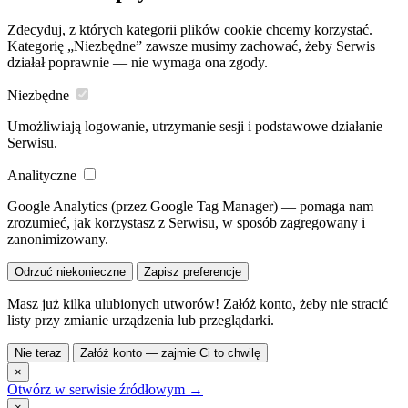
Zdecyduj, z których kategorii plików cookie chcemy korzystać.
Kategorię „Niezbędne” zawsze musimy zachować, żeby Serwis
działał poprawnie — nie wymaga ona zgody.
Niezbędne
Umożliwiają logowanie, utrzymanie sesji i podstawowe działanie
Serwisu.
Analityczne
Google Analytics (przez Google Tag Manager) — pomaga nam
zrozumieć, jak korzystasz z Serwisu, w sposób zagregowany i
zanonimizowany.
Odrzuć niekonieczne
Zapisz preferencje
Masz już kilka ulubionych utworów! Załóż konto, żeby nie stracić
listy przy zmianie urządzenia lub przeglądarki.
Nie teraz
Załóż konto — zajmie Ci to chwilę
×
Otwórz w serwisie źródłowym →
×