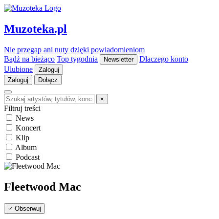
Muzoteka.pl
Nie przegap ani nuty dzięki powiadomieniom
Bądź na bieżąco
Top tygodnia
Dlaczego konto
Newsletter
Ulubione
Zaloguj
Zaloguj
Dołącz
×
Filtruj treści
News
Koncert
Klip
Album
Podcast
Fleetwood Mac
Obserwuj