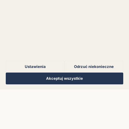
serwerem.
Błąd połączenia z
serwerem.
Błąd połączenia z
serwerem.
Ustawienia
Odrzuć niekonieczne
Błąd połączenia z
serwerem.
Regulamin
Polityka Prywatności
Kontakt
Ustawienia cookies
Akceptuj wszystkie
© 2026 Muzoteka. Wszystkie prawa zastrzeżone.