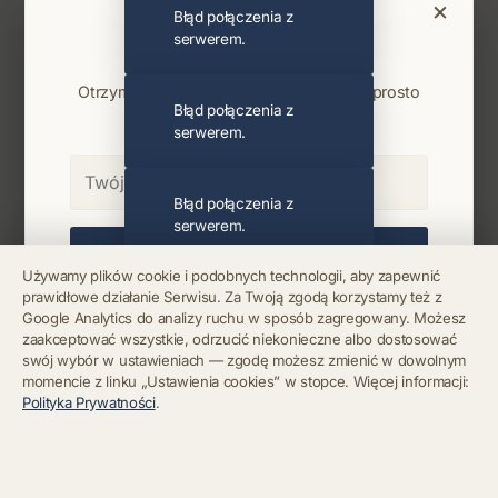
×
Błąd połączenia z
Bądź na bieżąco
serwerem.
Najnowsze wiadomości i koncerty
Otrzymuj info o koncertach i premierach prosto
Błąd połączenia z
na maila. Zero spamu.
serwerem.
Błąd połączenia z
serwerem.
Zapisz się
Używamy plików cookie i podobnych technologii, aby zapewnić
prawidłowe działanie Serwisu. Za Twoją zgodą korzystamy też z
Błąd połączenia z
Chcę się wypisać z newslettera
Google Analytics do analizy ruchu w sposób zagregowany. Możesz
serwerem.
zaakceptować wszystkie, odrzucić niekonieczne albo dostosować
swój wybór w ustawieniach — zgodę możesz zmienić w dowolnym
momencie z linku „Ustawienia cookies” w stopce. Więcej informacji:
Błąd połączenia z
Polityka Prywatności
.
serwerem.
Błąd połączenia z