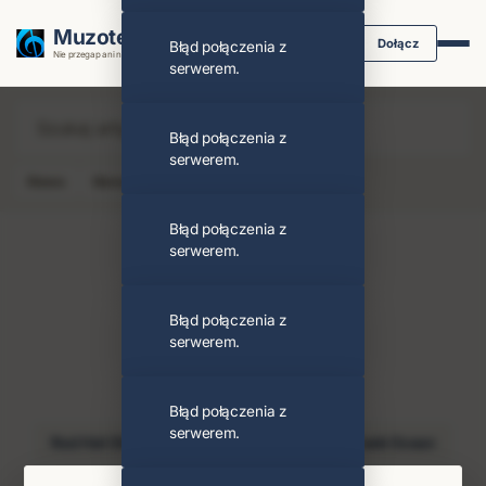
Muzoteka.pl
Dołącz
Błąd połączenia z
Nie przegap ani nuty dzięki powiadomieniom
serwerem.
Błąd połączenia z
serwerem.
News
Koncert
Klip
Album
Podcast
Błąd połączenia z
serwerem.
Błąd połączenia z
serwerem.
Flea
Obserwuj
PODOBNI ARTYŚCI
Błąd połączenia z
serwerem.
Red Hot Chili Peppers
Thom Yorke
Frank Ocean
Radiohead
Hillel Slovak