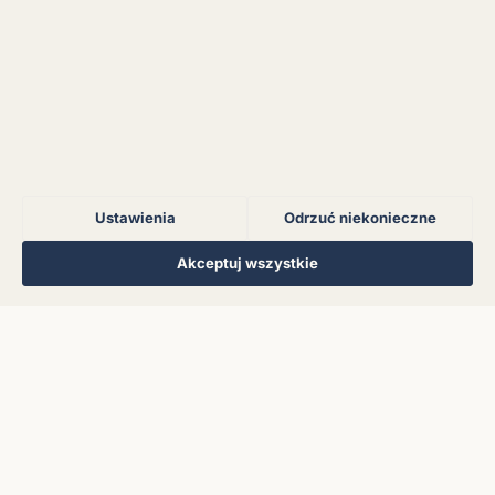
Błąd połączenia z
serwerem.
Błąd połączenia z
serwerem.
Ustawienia
Odrzuć niekonieczne
Błąd połączenia z
serwerem.
Regulamin
Polityka Prywatności
Kontakt
Ustawienia cookies
Akceptuj wszystkie
© 2026 Muzoteka. Wszystkie prawa zastrzeżone.