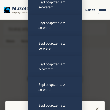
Błąd połączenia z
serwerem.
Muzoteka.pl
Dołącz
Nie przegap ani nuty dzięki powiadomieniom
Błąd połączenia z
serwerem.
News
Koncert
Klip
Album
Podcast
Błąd połączenia z
serwerem.
Błąd połączenia z
serwerem.
Fearne Cotton
Obserwuj
Błąd połączenia z
serwerem.
PODOBNI ARTYŚCI
Ian Watkins
Błąd połączenia z
×