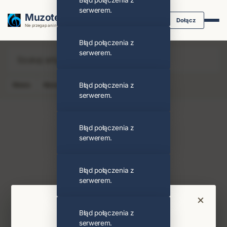
Błąd połączenia z
serwerem.
Muzoteka.pl
Dołącz
Nie przegap ani nuty dzięki powiadomieniom
Błąd połączenia z
serwerem.
News
Koncert
Błąd połączenia z
Klip
Album
Podcast
serwerem.
Błąd połączenia z
serwerem.
Fakemink
Obserwuj
Błąd połączenia z
serwerem.
Najnowsze wiadomości i koncerty
×
Bądź na bieżąco
Błąd połączenia z
serwerem.