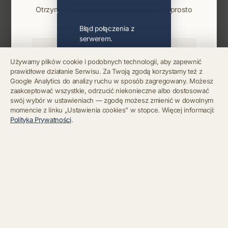
Otrzymuj info o koncertach i premierach prosto
na maila. Zero spamu.
Błąd połączenia z
serwerem.
Używamy plików cookie i podobnych technologii, aby zapewnić
prawidłowe działanie Serwisu. Za Twoją zgodą korzystamy też z
Błąd połączenia z
Google Analytics do analizy ruchu w sposób zagregowany. Możesz
serwerem.
Zapisz się
zaakceptować wszystkie, odrzucić niekonieczne albo dostosować
swój wybór w ustawieniach — zgodę możesz zmienić w dowolnym
momencie z linku „Ustawienia cookies” w stopce. Więcej informacji:
Chcę się wypisać z newslettera
Błąd połączenia z
Polityka Prywatności
.
serwerem.
Błąd połączenia z
serwerem.
Błąd połączenia z
serwerem.