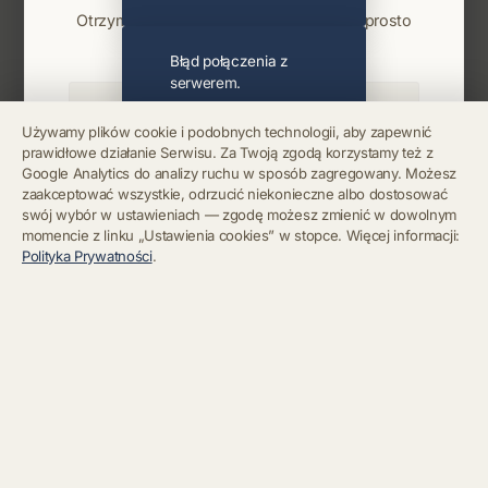
Otrzymuj info o koncertach i premierach prosto
na maila. Zero spamu.
Błąd połączenia z
serwerem.
Używamy plików cookie i podobnych technologii, aby zapewnić
prawidłowe działanie Serwisu. Za Twoją zgodą korzystamy też z
Błąd połączenia z
Google Analytics do analizy ruchu w sposób zagregowany. Możesz
serwerem.
Zapisz się
zaakceptować wszystkie, odrzucić niekonieczne albo dostosować
swój wybór w ustawieniach — zgodę możesz zmienić w dowolnym
momencie z linku „Ustawienia cookies” w stopce. Więcej informacji:
Chcę się wypisać z newslettera
Błąd połączenia z
Polityka Prywatności
.
serwerem.
Błąd połączenia z
serwerem.
Błąd połączenia z
serwerem.