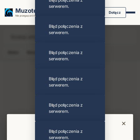
Błąd połączenia z
serwerem.
Muzoteka.pl
Dołącz
Nie przegap ani nuty dzięki powiadomieniom
Błąd połączenia z
serwerem.
News
Koncert
Błąd połączenia z
Klip
Album
Podcast
serwerem.
Błąd połączenia z
serwerem.
Ewa Środoń
Obserwuj
Błąd połączenia z
serwerem.
Najnowsze wiadomości i koncerty
×
Bądź na bieżąco
Błąd połączenia z
serwerem.