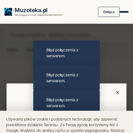
Muzoteka.pl
Dołącz
Nie przegap ani nuty dzięki powiadomieniom
News
Koncert
Błąd połączenia z
Klip
Album
Podcast
serwerem.
Najnowsze wiadomości i koncerty
Błąd połączenia z
serwerem.
×
Bądź na bieżąco
Błąd połączenia z
serwerem.
Otrzymuj info o koncertach i premierach prosto
Używamy plików cookie i podobnych technologii, aby zapewnić
na maila. Zero spamu.
prawidłowe działanie Serwisu. Za Twoją zgodą korzystamy też z
Błąd połączenia z
Google Analytics do analizy ruchu w sposób zagregowany. Możesz
serwerem.