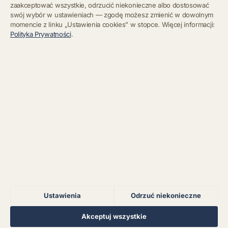
zaakceptować wszystkie, odrzucić niekonieczne albo dostosować
swój wybór w ustawieniach — zgodę możesz zmienić w dowolnym
momencie z linku „Ustawienia cookies” w stopce. Więcej informacji:
Błąd połączenia z
Polityka Prywatności
.
serwerem.
Zapisz się
Chcę się wypisać z newslettera
Błąd połączenia z
serwerem.
Błąd połączenia z
serwerem.
Błąd połączenia z
serwerem.
Ustawienia
Odrzuć niekonieczne
Błąd połączenia z
serwerem.
Regulamin
Polityka Prywatności
Kontakt
Ustawienia cookies
Akceptuj wszystkie
© 2026 Muzoteka. Wszystkie prawa zastrzeżone.