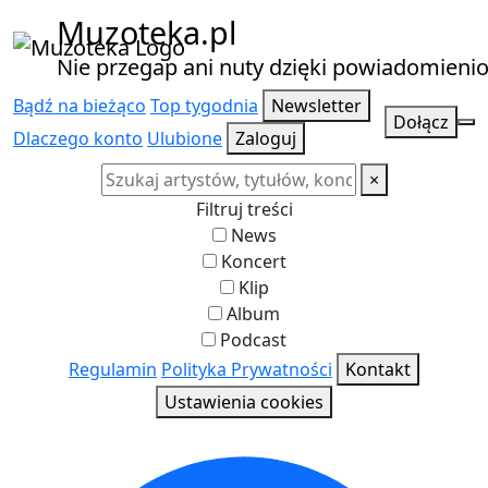
Muzoteka.pl
Nie przegap ani nuty dzięki powiadomien
Bądź na bieżąco
Top tygodnia
Newsletter
Dołącz
Dlaczego konto
Ulubione
Zaloguj
×
Filtruj treści
News
Koncert
Klip
Album
Podcast
Najnowsze wiadomości i koncerty
Regulamin
Polityka Prywatności
Kontakt
Ustawienia cookies