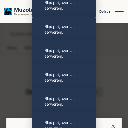
Błąd połączenia z
serwerem.
Muzoteka.pl
Dołącz
Nie przegap ani nuty dzięki powiadomieniom
Błąd połączenia z
serwerem.
News
Koncert
Klip
Album
Podcast
Błąd połączenia z
serwerem.
Błąd połączenia z
serwerem.
Dorota Piotrowska
Obserwuj
Błąd połączenia z
serwerem.
PODOBNI ARTYŚCI
Zespół
Błąd połączenia z
×