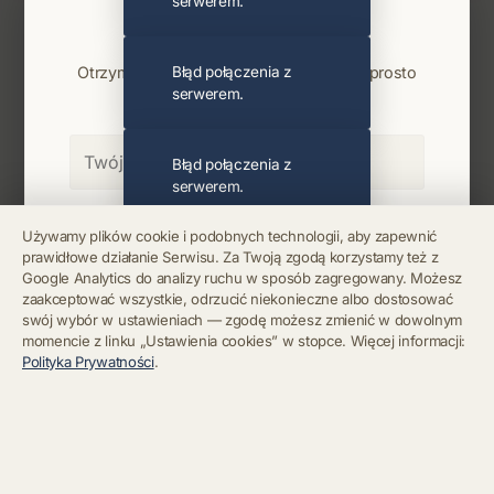
serwerem.
Najnowsze wiadomości i koncerty
Bądź na bieżąco
Otrzymuj info o koncertach i premierach prosto
Błąd połączenia z
serwerem.
na maila. Zero spamu.
Błąd połączenia z
serwerem.
Zapisz się
Używamy plików cookie i podobnych technologii, aby zapewnić
prawidłowe działanie Serwisu. Za Twoją zgodą korzystamy też z
Błąd połączenia z
Google Analytics do analizy ruchu w sposób zagregowany. Możesz
serwerem.
Chcę się wypisać z newslettera
zaakceptować wszystkie, odrzucić niekonieczne albo dostosować
swój wybór w ustawieniach — zgodę możesz zmienić w dowolnym
momencie z linku „Ustawienia cookies” w stopce. Więcej informacji:
Błąd połączenia z
Polityka Prywatności
.
serwerem.
Błąd połączenia z
serwerem.