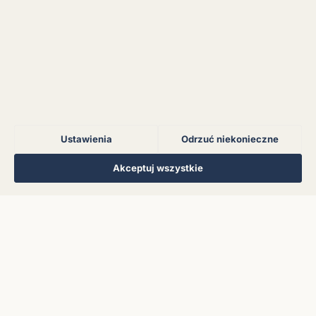
Błąd połączenia z
serwerem.
Błąd połączenia z
serwerem.
Ustawienia
Odrzuć niekonieczne
Błąd połączenia z
serwerem.
Regulamin
Polityka Prywatności
Kontakt
Ustawienia cookies
Akceptuj wszystkie
© 2026 Muzoteka. Wszystkie prawa zastrzeżone.