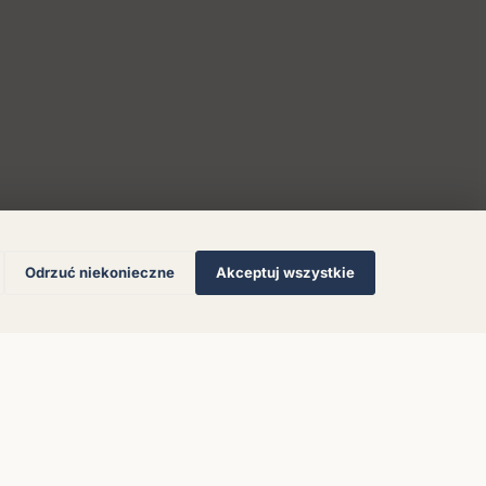
Odrzuć niekonieczne
Akceptuj wszystkie
© 2026 Muzoteka. Wszystkie prawa zastrzeżone.