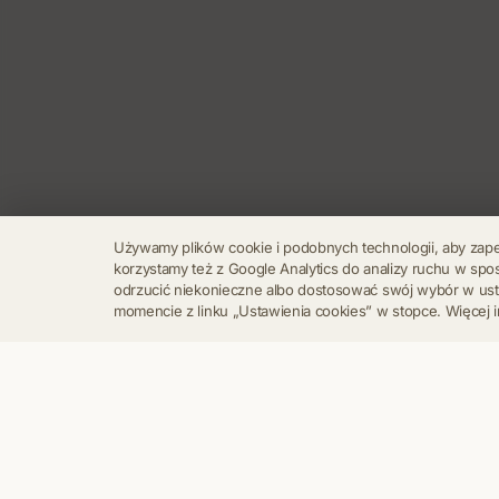
Używamy plików cookie i podobnych technologii, aby zap
korzystamy też z Google Analytics do analizy ruchu w s
odrzucić niekonieczne albo dostosować swój wybór w u
momencie z linku „Ustawienia cookies” w stopce. Więcej i
Regulamin
Polityka Prywatności
Kontakt
Ustawienia cookies