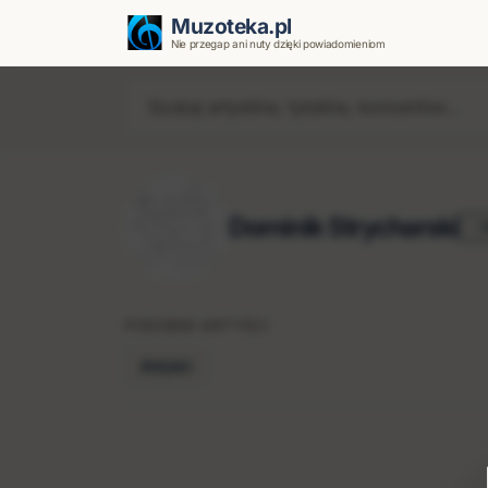
Muzoteka.pl
Nie przegap ani nuty dzięki powiadomieniom
Dominik Strycharski
O
PODOBNI ARTYŚCI
Artyści
Najnowsze wiadomości