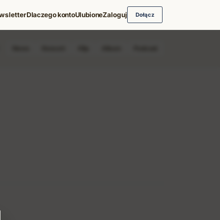
wsletter
Dlaczego konto
Ulubione
Zaloguj
Dołącz
News
Koncert
Klip
Album
Podcast