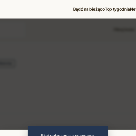
Bądź na bieżąco
Top tygodnia
Ne
Filtruj treści
bserwuj
 i koncerty
Błąd połączenia z serwerem.