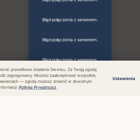
Błąd połączenia z serwerem.
Błąd połączenia z serwerem.
Błąd połączenia z serwerem.
ewnić prawidłowe działanie Serwisu. Za Twoją zgodą
posób zagregowany. Możesz zaakceptować wszystkie,
Ustawienia
Błąd połączenia z serwerem.
stawieniach — zgodę możesz zmienić w dowolnym
nformacji:
Polityka Prywatności
.