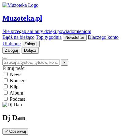
Muzoteka.pl
Nie przegap ani nuty dzięki powiadomieniom
Bądź na bieżąco
Top tygodnia
Dlaczego konto
Newsletter
Ulubione
Zaloguj
Zaloguj
Dołącz
×
Filtruj treści
News
Koncert
Klip
Album
Podcast
Dj Dan
Obserwuj