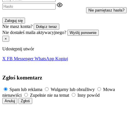
Nie pamiętasz hasła?
Zaloguj się
Nie masz konta?
Dołącz teraz
Nie dostałeś maila aktywacyjnego?
Wyślij ponownie
×
Udostępnij utwór
X
FB
Messenger
WhatsApp
Kopiuj
Zgłoś komentarz
Spam lub reklama
Wulgarny lub obraźliwy
Mowa
nienawiści
Zupełnie nie na temat
Inny powód
Anuluj
Zgłoś