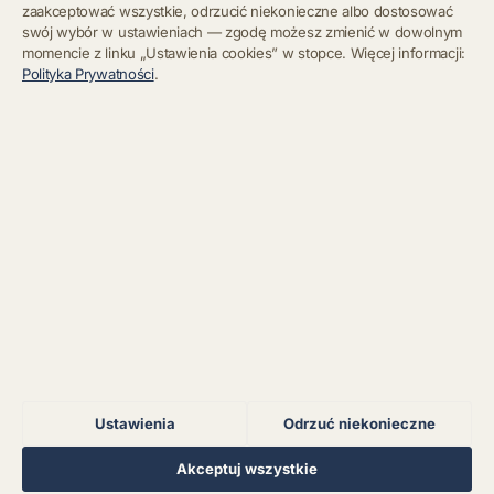
zaakceptować wszystkie, odrzucić niekonieczne albo dostosować
swój wybór w ustawieniach — zgodę możesz zmienić w dowolnym
momencie z linku „Ustawienia cookies” w stopce. Więcej informacji:
Błąd połączenia z
Polityka Prywatności
.
serwerem.
Zapisz się
Chcę się wypisać z newslettera
Błąd połączenia z
serwerem.
Błąd połączenia z
serwerem.
Błąd połączenia z
serwerem.
Ustawienia
Odrzuć niekonieczne
Błąd połączenia z
serwerem.
Regulamin
Polityka Prywatności
Kontakt
Ustawienia cookies
Akceptuj wszystkie
© 2026 Muzoteka. Wszystkie prawa zastrzeżone.