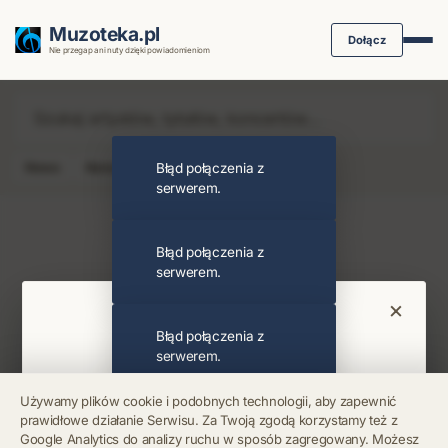
Muzoteka.pl
Dołącz
Nie przegap ani nuty dzięki powiadomieniom
News
Koncert
Błąd połączenia z
Klip
Album
Podcast
serwerem.
Najnowsze wiadomości i koncerty
Błąd połączenia z
serwerem.
×
Bądź na bieżąco
Błąd połączenia z
serwerem.
Otrzymuj info o koncertach i premierach prosto
Używamy plików cookie i podobnych technologii, aby zapewnić
na maila. Zero spamu.
prawidłowe działanie Serwisu. Za Twoją zgodą korzystamy też z
Błąd połączenia z
Google Analytics do analizy ruchu w sposób zagregowany. Możesz
serwerem.