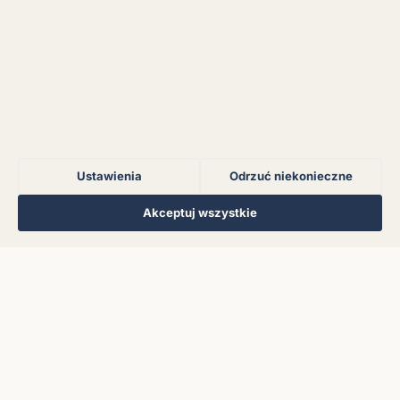
Błąd połączenia z
serwerem.
Błąd połączenia z
serwerem.
Ustawienia
Odrzuć niekonieczne
Błąd połączenia z
serwerem.
Regulamin
Polityka Prywatności
Kontakt
Ustawienia cookies
Akceptuj wszystkie
© 2026 Muzoteka. Wszystkie prawa zastrzeżone.