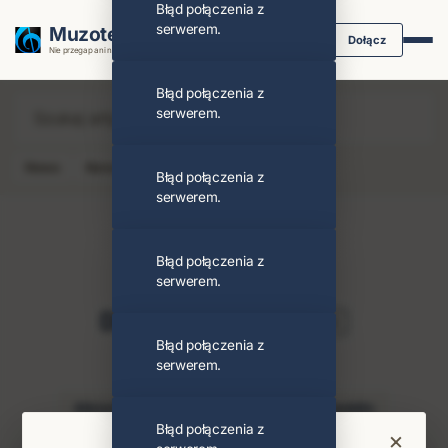
Błąd połączenia z
serwerem.
Muzoteka.pl
Dołącz
Nie przegap ani nuty dzięki powiadomieniom
Błąd połączenia z
serwerem.
News
Koncert
Klip
Album
Podcast
Błąd połączenia z
serwerem.
Błąd połączenia z
serwerem.
Dionne Warwick
Obserwuj
Błąd połączenia z
serwerem.
PODOBNI ARTYŚCI
Alicia Keys
Clive Davis
Aretha Franklin
Błąd połączenia z
×