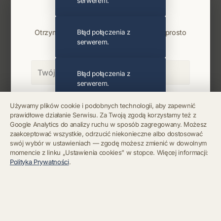
serwerem.
Najnowsze wiadomości i koncerty
Bądź na bieżąco
Otrzymuj info o koncertach i premierach prosto
Błąd połączenia z
serwerem.
na maila. Zero spamu.
Błąd połączenia z
serwerem.
Zapisz się
Używamy plików cookie i podobnych technologii, aby zapewnić
prawidłowe działanie Serwisu. Za Twoją zgodą korzystamy też z
Błąd połączenia z
Google Analytics do analizy ruchu w sposób zagregowany. Możesz
serwerem.
Chcę się wypisać z newslettera
zaakceptować wszystkie, odrzucić niekonieczne albo dostosować
swój wybór w ustawieniach — zgodę możesz zmienić w dowolnym
momencie z linku „Ustawienia cookies” w stopce. Więcej informacji:
Błąd połączenia z
Polityka Prywatności
.
serwerem.
Błąd połączenia z
serwerem.