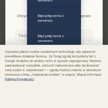
serwerem.
Najnowsze wiadomości i koncerty
Bądź na bieżąco
Otrzymuj info o koncertach i premierach prosto
Błąd połączenia z
serwerem.
na maila. Zero spamu.
Błąd połączenia z
serwerem.
Zapisz się
Używamy plików cookie i podobnych technologii, aby zapewnić
prawidłowe działanie Serwisu. Za Twoją zgodą korzystamy też z
Błąd połączenia z
Google Analytics do analizy ruchu w sposób zagregowany. Możesz
serwerem.
Chcę się wypisać z newslettera
zaakceptować wszystkie, odrzucić niekonieczne albo dostosować
swój wybór w ustawieniach — zgodę możesz zmienić w dowolnym
momencie z linku „Ustawienia cookies” w stopce. Więcej informacji:
Błąd połączenia z
Polityka Prywatności
.
serwerem.
Błąd połączenia z
serwerem.