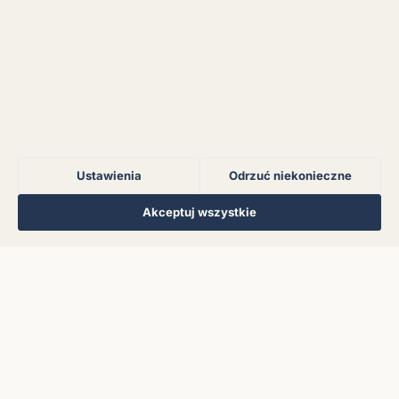
Błąd połączenia z
serwerem.
Błąd połączenia z
serwerem.
Ustawienia
Odrzuć niekonieczne
Błąd połączenia z
serwerem.
Regulamin
Polityka Prywatności
Kontakt
Ustawienia cookies
Akceptuj wszystkie
© 2026 Muzoteka. Wszystkie prawa zastrzeżone.