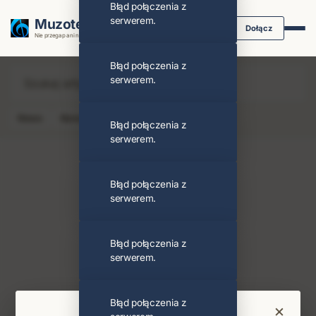
Błąd połączenia z
serwerem.
Muzoteka.pl
Dołącz
Nie przegap ani nuty dzięki powiadomieniom
Błąd połączenia z
serwerem.
News
Koncert
Klip
Album
Podcast
Błąd połączenia z
serwerem.
Błąd połączenia z
serwerem.
Dick Parry
Obserwuj
Błąd połączenia z
serwerem.
PODOBNI ARTYŚCI
Pink Floyd
Błąd połączenia z
×