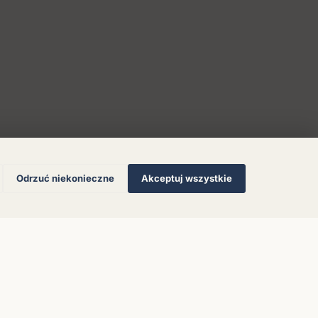
Odrzuć niekonieczne
Akceptuj wszystkie
© 2026 Muzoteka. Wszystkie prawa zastrzeżone.