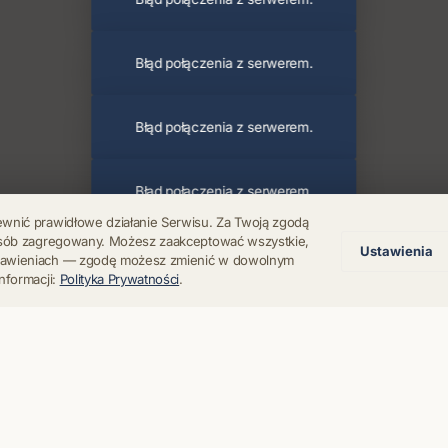
Błąd połączenia z serwerem.
Błąd połączenia z serwerem.
Błąd połączenia z serwerem.
ewnić prawidłowe działanie Serwisu. Za Twoją zgodą
posób zagregowany. Możesz zaakceptować wszystkie,
Ustawienia
Błąd połączenia z serwerem.
stawieniach — zgodę możesz zmienić w dowolnym
nformacji:
Polityka Prywatności
.