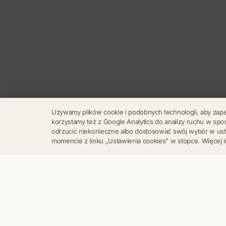
Używamy plików cookie i podobnych technologii, aby zap
korzystamy też z Google Analytics do analizy ruchu w s
odrzucić niekonieczne albo dostosować swój wybór w u
momencie z linku „Ustawienia cookies” w stopce. Więcej i
Regulamin
Polityka Prywatności
Kontakt
Ustawienia cookies