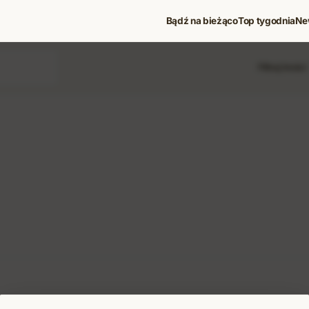
Bądź na bieżąco
Top tygodnia
Ne
Filtruj treści
 i koncerty