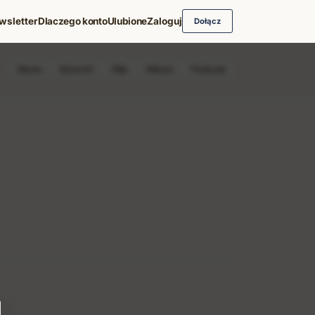
wsletter
Dlaczego konto
Ulubione
Zaloguj
Dołącz
News
Koncert
Klip
Album
Podcast