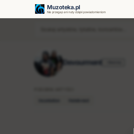
Muzoteka.pl
Nie przegap ani nuty dzięki powiadomieniom
Devourment
Obserwuj
PODOBNI ARTYŚCI
Incantation
Hatebreed
Najnowsze wiadomości