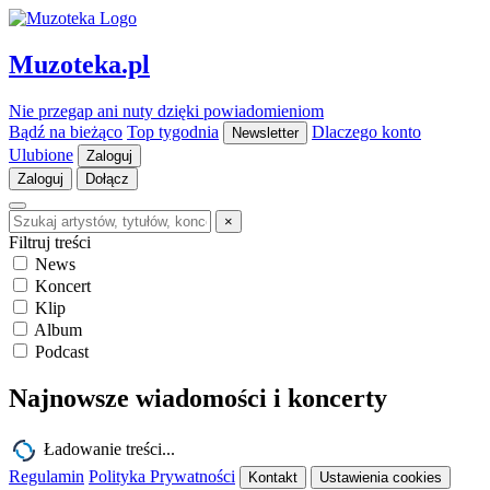
Muzoteka.pl
Nie przegap ani nuty dzięki powiadomieniom
Bądź na bieżąco
Top tygodnia
Dlaczego konto
Newsletter
Ulubione
Zaloguj
Zaloguj
Dołącz
×
Filtruj treści
News
Koncert
Klip
Album
Podcast
Najnowsze wiadomości i koncerty
Ładowanie treści...
Regulamin
Polityka Prywatności
Kontakt
Ustawienia cookies