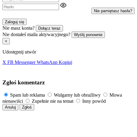
Nie pamiętasz hasła?
Zaloguj się
Nie masz konta?
Dołącz teraz
Nie dostałeś maila aktywacyjnego?
Wyślij ponownie
×
Udostępnij utwór
X
FB
Messenger
WhatsApp
Kopiuj
Zgłoś komentarz
Spam lub reklama
Wulgarny lub obraźliwy
Mowa
nienawiści
Zupełnie nie na temat
Inny powód
Anuluj
Zgłoś