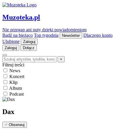
Muzoteka.pl
Nie przegap ani nuty dzięki powiadomieniom
Bądź na bieżąco
Top tygodnia
Dlaczego konto
Newsletter
Ulubione
Zaloguj
Zaloguj
Dołącz
×
Filtruj treści
News
Koncert
Klip
Album
Podcast
Dax
Obserwuj