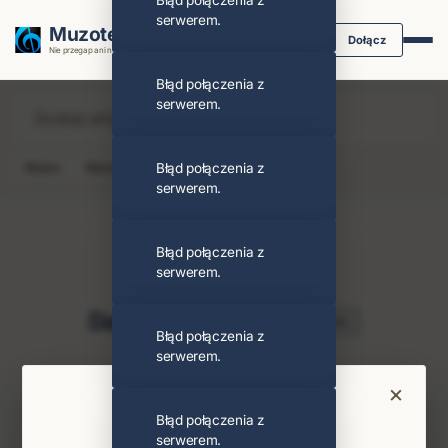
Błąd połączenia z
serwerem.
Muzoteka.pl
Dołącz
Nie przegap ani nuty dzięki powiadomieniom
Błąd połączenia z
serwerem.
News
Koncert
Błąd połączenia z
Klip
Album
Podcast
serwerem.
Błąd połączenia z
serwerem.
Dawid Tyszkowski
Obserwuj
Błąd połączenia z
serwerem.
Najnowsze wiadomości i koncerty
×
Bądź na bieżąco
Błąd połączenia z
serwerem.