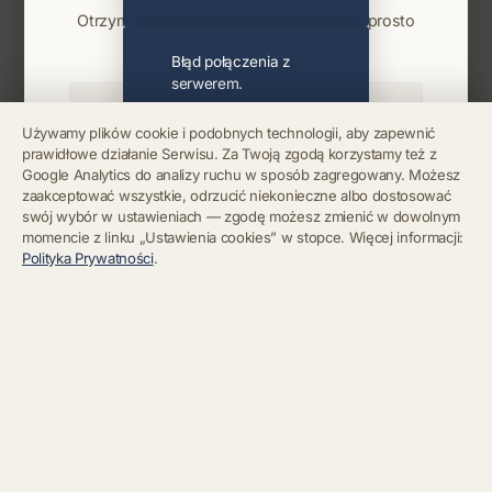
Otrzymuj info o koncertach i premierach prosto
na maila. Zero spamu.
Błąd połączenia z
serwerem.
Używamy plików cookie i podobnych technologii, aby zapewnić
prawidłowe działanie Serwisu. Za Twoją zgodą korzystamy też z
Błąd połączenia z
Google Analytics do analizy ruchu w sposób zagregowany. Możesz
serwerem.
Zapisz się
zaakceptować wszystkie, odrzucić niekonieczne albo dostosować
swój wybór w ustawieniach — zgodę możesz zmienić w dowolnym
momencie z linku „Ustawienia cookies” w stopce. Więcej informacji:
Chcę się wypisać z newslettera
Błąd połączenia z
Polityka Prywatności
.
serwerem.
Błąd połączenia z
serwerem.
Błąd połączenia z
serwerem.