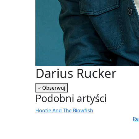
Darius Rucker
Obserwuj
Podobni artyści
Hootie And The Blowfish
Najnowsze wiadomości
Re