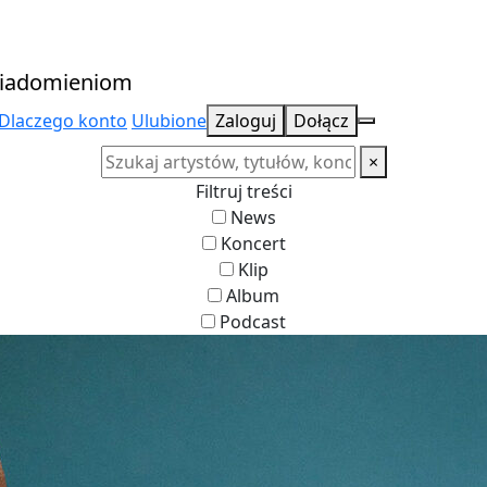
owiadomieniom
Dlaczego konto
Ulubione
Zaloguj
Dołącz
×
Filtruj treści
News
Koncert
Klip
Album
Podcast