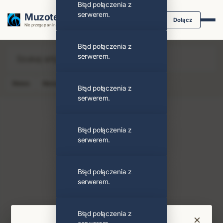
Błąd połączenia z
serwerem.
Muzoteka.pl
Dołącz
Nie przegap ani nuty dzięki powiadomieniom
Błąd połączenia z
serwerem.
News
Koncert
Klip
Album
Podcast
Błąd połączenia z
serwerem.
Błąd połączenia z
serwerem.
D.o.a.
Obserwuj
Błąd połączenia z
serwerem.
PODOBNI ARTYŚCI
Joey Keithley
Błąd połączenia z
×