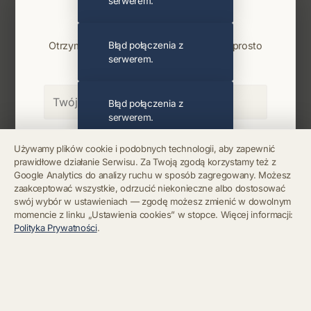
serwerem.
Najnowsze wiadomości i koncerty
Bądź na bieżąco
Otrzymuj info o koncertach i premierach prosto
Błąd połączenia z
serwerem.
na maila. Zero spamu.
Błąd połączenia z
serwerem.
Zapisz się
Używamy plików cookie i podobnych technologii, aby zapewnić
prawidłowe działanie Serwisu. Za Twoją zgodą korzystamy też z
Błąd połączenia z
Google Analytics do analizy ruchu w sposób zagregowany. Możesz
serwerem.
Chcę się wypisać z newslettera
zaakceptować wszystkie, odrzucić niekonieczne albo dostosować
swój wybór w ustawieniach — zgodę możesz zmienić w dowolnym
momencie z linku „Ustawienia cookies” w stopce. Więcej informacji:
Błąd połączenia z
Polityka Prywatności
.
serwerem.
Błąd połączenia z
serwerem.