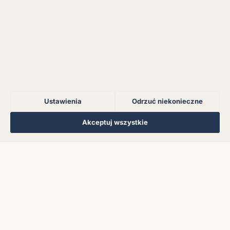
Błąd połączenia z
serwerem.
Błąd połączenia z
serwerem.
Ustawienia
Odrzuć niekonieczne
Błąd połączenia z
serwerem.
Regulamin
Polityka Prywatności
Kontakt
Ustawienia cookies
Akceptuj wszystkie
© 2026 Muzoteka. Wszystkie prawa zastrzeżone.