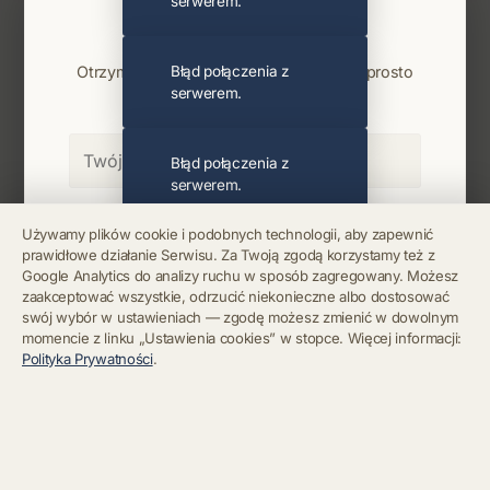
serwerem.
Najnowsze wiadomości i koncerty
Bądź na bieżąco
Otrzymuj info o koncertach i premierach prosto
Błąd połączenia z
serwerem.
na maila. Zero spamu.
Błąd połączenia z
serwerem.
Zapisz się
Używamy plików cookie i podobnych technologii, aby zapewnić
prawidłowe działanie Serwisu. Za Twoją zgodą korzystamy też z
Błąd połączenia z
Google Analytics do analizy ruchu w sposób zagregowany. Możesz
serwerem.
Chcę się wypisać z newslettera
zaakceptować wszystkie, odrzucić niekonieczne albo dostosować
swój wybór w ustawieniach — zgodę możesz zmienić w dowolnym
momencie z linku „Ustawienia cookies” w stopce. Więcej informacji:
Błąd połączenia z
Polityka Prywatności
.
serwerem.
Błąd połączenia z
serwerem.