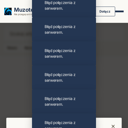
Błąd połączenia z
serwerem.
Muzoteka.pl
Dołącz
Nie przegap ani nuty dzięki powiadomieniom
Błąd połączenia z
serwerem.
News
Koncert
Klip
Album
Podcast
Błąd połączenia z
serwerem.
Błąd połączenia z
serwerem.
Curved Air
Obserwuj
Błąd połączenia z
serwerem.
PODOBNI ARTYŚCI
Gentle Giant
Nektar
Błąd połączenia z
×