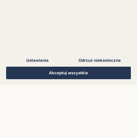
Błąd połączenia z
serwerem.
Błąd połączenia z
serwerem.
Ustawienia
Odrzuć niekonieczne
Błąd połączenia z
serwerem.
Regulamin
Polityka Prywatności
Kontakt
Ustawienia cookies
Akceptuj wszystkie
© 2026 Muzoteka. Wszystkie prawa zastrzeżone.