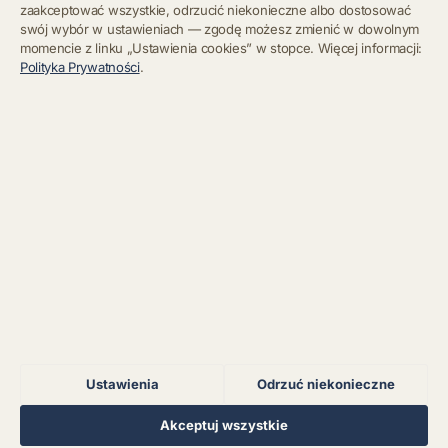
zaakceptować wszystkie, odrzucić niekonieczne albo dostosować
swój wybór w ustawieniach — zgodę możesz zmienić w dowolnym
momencie z linku „Ustawienia cookies” w stopce. Więcej informacji:
Błąd połączenia z
Polityka Prywatności
.
serwerem.
Zapisz się
Chcę się wypisać z newslettera
Błąd połączenia z
serwerem.
Błąd połączenia z
serwerem.
Błąd połączenia z
serwerem.
Ustawienia
Odrzuć niekonieczne
Błąd połączenia z
serwerem.
Regulamin
Polityka Prywatności
Kontakt
Ustawienia cookies
Akceptuj wszystkie
© 2026 Muzoteka. Wszystkie prawa zastrzeżone.