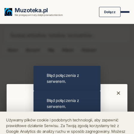
Muzoteka.pl
Dołącz
Nie przegap ani nuty dzięki powiadomieniom
News
Koncert
Klip
Album
Podcast
Najnowsze wiadomości i koncerty
Błąd połączenia z
serwerem.
×
Bądź na bieżąco
Błąd połączenia z
serwerem.
Otrzymuj info o koncertach i premierach prosto
Używamy plików cookie i podobnych technologii, aby zapewnić
na maila. Zero spamu.
prawidłowe działanie Serwisu. Za Twoją zgodą korzystamy też z
Błąd połączenia z
Google Analytics do analizy ruchu w sposób zagregowany. Możesz
serwerem.