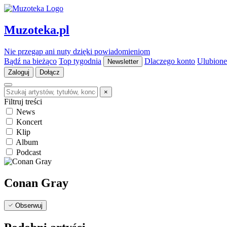
Muzoteka.pl
Nie przegap ani nuty dzięki powiadomieniom
Bądź na bieżąco
Top tygodnia
Dlaczego konto
Ulubione
Newsletter
Zaloguj
Dołącz
×
Filtruj treści
News
Koncert
Klip
Album
Podcast
Conan Gray
Obserwuj