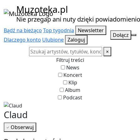
Muzoteka.pl
Nie przegap ani nuty dzięki powiadomien
Bądź na bieżąco
Top tygodnia
Newsletter
Dołącz
Dlaczego konto
Ulubione
Zaloguj
×
Filtruj treści
News
Koncert
Klip
Album
Podcast
Claud
Obserwuj