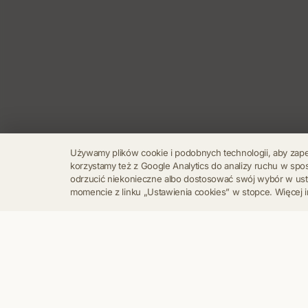
Używamy plików cookie i podobnych technologii, aby zap
korzystamy też z Google Analytics do analizy ruchu w s
odrzucić niekonieczne albo dostosować swój wybór w u
momencie z linku „Ustawienia cookies” w stopce. Więcej i
Regulamin
Polityka Prywatności
Kontakt
Ustawienia cookies