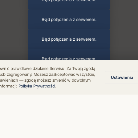
Błąd połączenia z serwerem.
Błąd połączenia z serwerem.
Błąd połączenia z serwerem.
ewnić prawidłowe działanie Serwisu. Za Twoją zgodą
posób zagregowany. Możesz zaakceptować wszystkie,
Ustawienia
Błąd połączenia z serwerem.
stawieniach — zgodę możesz zmienić w dowolnym
nformacji:
Polityka Prywatności
.