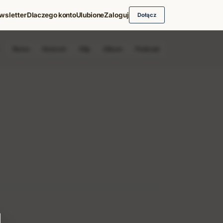
wsletter
Dlaczego konto
Ulubione
Zaloguj
Dołącz
News
Koncert
Klip
Album
Podcast