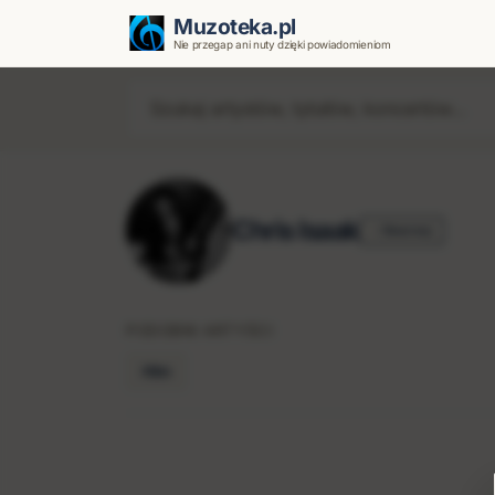
Muzoteka.pl
Nie przegap ani nuty dzięki powiadomieniom
Chris Isaak
Obserwuj
PODOBNI ARTYŚCI
Him
Najnowsze wiadomości