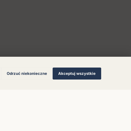
Odrzuć niekonieczne
Akceptuj wszystkie
© 2026 Muzoteka. Wszystkie prawa zastrzeżone.