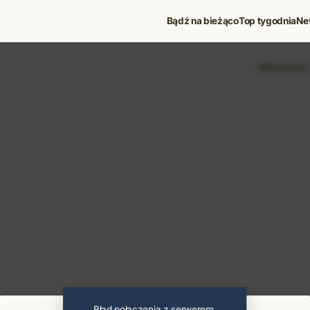
Bądź na bieżąco
Top tygodnia
Ne
Filtruj treści
 i koncerty
Błąd połączenia z serwerem.