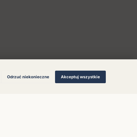
Odrzuć niekonieczne
Akceptuj wszystkie
© 2026 Muzoteka. Wszystkie prawa zastrzeżone.