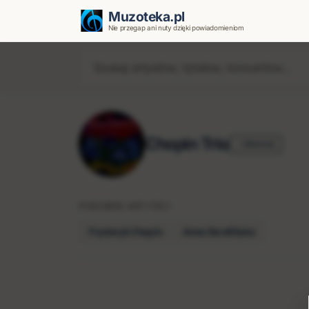
Muzoteka.pl
Nie przegap ani nuty dzięki powiadomieniom
Chopin Trio
Obserwuj
PODOBNI ARTYŚCI
Fryderyk Chopin
Anna Serafińska
Najnowsze wiadomości