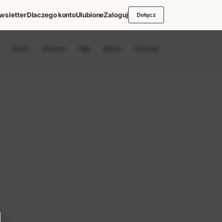
wsletter
Dlaczego konto
Ulubione
Zaloguj
Dołącz
News
Koncert
Klip
Album
Podcast