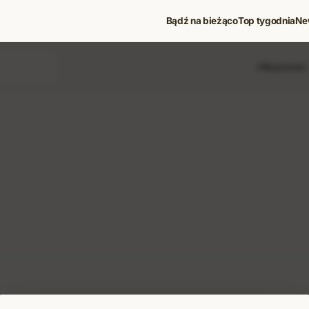
Bądź na bieżąco
Top tygodnia
Ne
Filtruj treści
 i koncerty