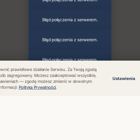
Błąd połączenia z serwerem.
Błąd połączenia z serwerem.
Błąd połączenia z serwerem.
ewnić prawidłowe działanie Serwisu. Za Twoją zgodą
posób zagregowany. Możesz zaakceptować wszystkie,
Ustawienia
Błąd połączenia z serwerem.
stawieniach — zgodę możesz zmienić w dowolnym
nformacji:
Polityka Prywatności
.