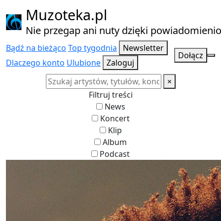
Muzoteka.pl
Nie przegap ani nuty dzięki powiadomien
Bądź na bieżąco
Top tygodnia
Newsletter
Dołącz
Dlaczego konto
Ulubione
Zaloguj
×
Filtruj treści
News
Koncert
Klip
Album
Podcast