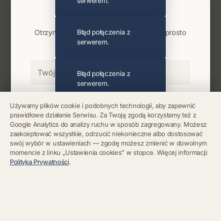
serwerem.
Najnowsze wiadomości i koncerty
Bądź na bieżąco
Otrzymuj info o koncertach i premierach prosto
Błąd połączenia z
serwerem.
na maila. Zero spamu.
Błąd połączenia z
serwerem.
Zapisz się
Używamy plików cookie i podobnych technologii, aby zapewnić
prawidłowe działanie Serwisu. Za Twoją zgodą korzystamy też z
Błąd połączenia z
Google Analytics do analizy ruchu w sposób zagregowany. Możesz
serwerem.
Chcę się wypisać z newslettera
zaakceptować wszystkie, odrzucić niekonieczne albo dostosować
swój wybór w ustawieniach — zgodę możesz zmienić w dowolnym
momencie z linku „Ustawienia cookies” w stopce. Więcej informacji:
Błąd połączenia z
Polityka Prywatności
.
serwerem.
Błąd połączenia z
serwerem.