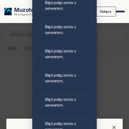
Błąd połączenia z
serwerem.
Muzoteka.pl
Dołącz
Nie przegap ani nuty dzięki powiadomieniom
Błąd połączenia z
serwerem.
News
Koncert
Klip
Album
Podcast
Błąd połączenia z
serwerem.
Błąd połączenia z
serwerem.
Chad Smith
Obserwuj
Błąd połączenia z
serwerem.
PODOBNI ARTYŚCI
Paul Mccartney
The Beatles
Błąd połączenia z
×