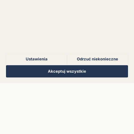
Błąd połączenia z
serwerem.
Błąd połączenia z
serwerem.
Ustawienia
Odrzuć niekonieczne
Błąd połączenia z
serwerem.
Regulamin
Polityka Prywatności
Kontakt
Ustawienia cookies
Akceptuj wszystkie
© 2026 Muzoteka. Wszystkie prawa zastrzeżone.