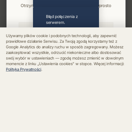
Otrzymuj info o koncertach i premierach prosto
na maila. Zero spamu.
Błąd połączenia z
serwerem.
Używamy plików cookie i podobnych technologii, aby zapewnić
prawidłowe działanie Serwisu. Za Twoją zgodą korzystamy też z
Błąd połączenia z
Google Analytics do analizy ruchu w sposób zagregowany. Możesz
serwerem.
Zapisz się
zaakceptować wszystkie, odrzucić niekonieczne albo dostosować
swój wybór w ustawieniach — zgodę możesz zmienić w dowolnym
momencie z linku „Ustawienia cookies” w stopce. Więcej informacji:
Chcę się wypisać z newslettera
Błąd połączenia z
Polityka Prywatności
.
serwerem.
Błąd połączenia z
serwerem.
Błąd połączenia z
serwerem.