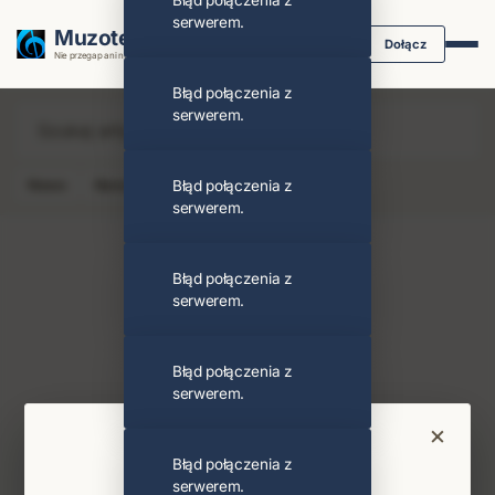
Błąd połączenia z
serwerem.
Muzoteka.pl
Dołącz
Nie przegap ani nuty dzięki powiadomieniom
Błąd połączenia z
serwerem.
News
Koncert
Błąd połączenia z
Klip
Album
Podcast
serwerem.
Błąd połączenia z
serwerem.
Buddy Guy
Obserwuj
Błąd połączenia z
serwerem.
Najnowsze wiadomości i koncerty
×
Bądź na bieżąco
Błąd połączenia z
serwerem.