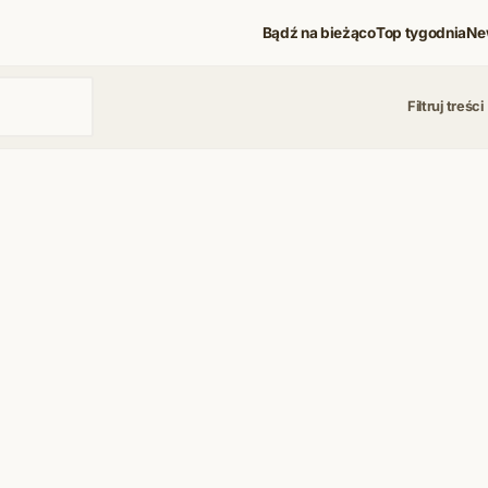
Bądź na bieżąco
Top tygodnia
Ne
Filtruj treści
 i koncerty