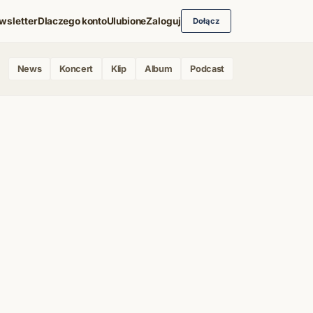
wsletter
Dlaczego konto
Ulubione
Zaloguj
Dołącz
News
Koncert
Klip
Album
Podcast