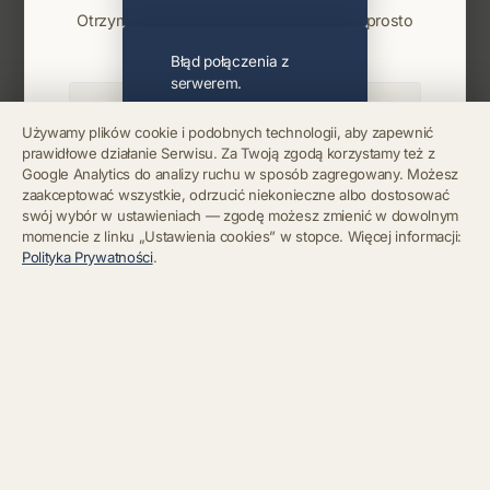
Otrzymuj info o koncertach i premierach prosto
na maila. Zero spamu.
Błąd połączenia z
serwerem.
Używamy plików cookie i podobnych technologii, aby zapewnić
prawidłowe działanie Serwisu. Za Twoją zgodą korzystamy też z
Błąd połączenia z
Google Analytics do analizy ruchu w sposób zagregowany. Możesz
serwerem.
Zapisz się
zaakceptować wszystkie, odrzucić niekonieczne albo dostosować
swój wybór w ustawieniach — zgodę możesz zmienić w dowolnym
momencie z linku „Ustawienia cookies” w stopce. Więcej informacji:
Chcę się wypisać z newslettera
Błąd połączenia z
Polityka Prywatności
.
serwerem.
Błąd połączenia z
serwerem.
Błąd połączenia z
serwerem.