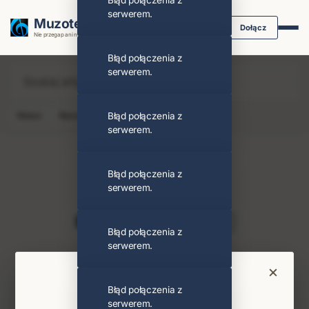
Błąd połączenia z
serwerem.
Muzoteka.pl
Dołącz
Nie przegap ani nuty dzięki powiadomieniom
Błąd połączenia z
serwerem.
News
Koncert
Błąd połączenia z
Klip
Album
Podcast
serwerem.
Błąd połączenia z
serwerem.
Brooke Combe
Obserwuj
Błąd połączenia z
serwerem.
Najnowsze wiadomości i koncerty
×
Bądź na bieżąco
Błąd połączenia z
serwerem.