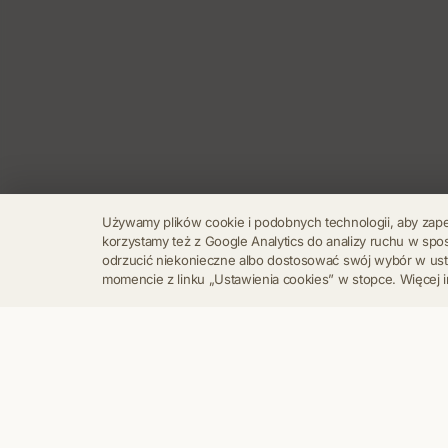
Używamy plików cookie i podobnych technologii, aby zap
korzystamy też z Google Analytics do analizy ruchu w s
odrzucić niekonieczne albo dostosować swój wybór w u
momencie z linku „Ustawienia cookies” w stopce. Więcej i
Regulamin
Polityka Prywatności
Kontakt
Ustawienia cookies