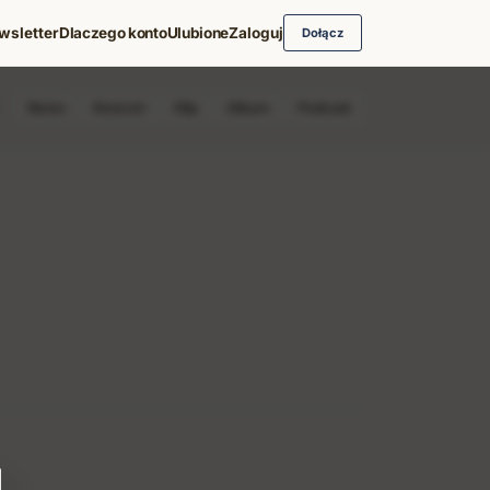
wsletter
Dlaczego konto
Ulubione
Zaloguj
Dołącz
News
Koncert
Klip
Album
Podcast