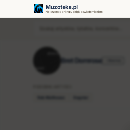
Muzoteka.pl
Nie przegap ani nuty dzięki powiadomieniom
Bret Domrose
Obserwuj
PODOBNI ARTYŚCI
Rob Mailhouse
Dogstar
Najnowsze wiadomości