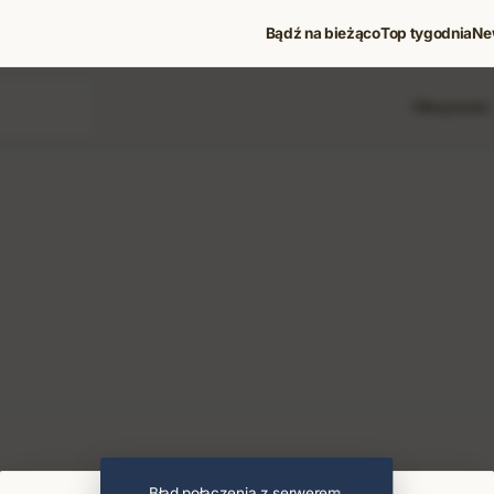
Bądź na bieżąco
Top tygodnia
Ne
Filtruj treści
 i koncerty
Błąd połączenia z serwerem.