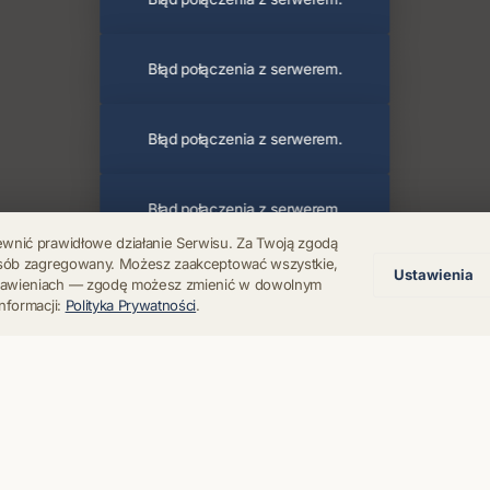
Błąd połączenia z serwerem.
Błąd połączenia z serwerem.
Błąd połączenia z serwerem.
ewnić prawidłowe działanie Serwisu. Za Twoją zgodą
posób zagregowany. Możesz zaakceptować wszystkie,
Ustawienia
Błąd połączenia z serwerem.
stawieniach — zgodę możesz zmienić w dowolnym
nformacji:
Polityka Prywatności
.