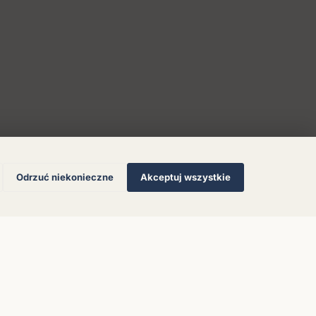
Odrzuć niekonieczne
Akceptuj wszystkie
© 2026 Muzoteka. Wszystkie prawa zastrzeżone.