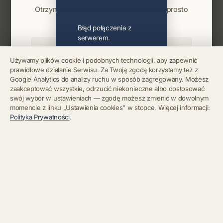
Otrzymuj info o koncertach i premierach prosto
na maila. Zero spamu.
Błąd połączenia z
serwerem.
Używamy plików cookie i podobnych technologii, aby zapewnić
prawidłowe działanie Serwisu. Za Twoją zgodą korzystamy też z
Błąd połączenia z
Google Analytics do analizy ruchu w sposób zagregowany. Możesz
serwerem.
Zapisz się
zaakceptować wszystkie, odrzucić niekonieczne albo dostosować
swój wybór w ustawieniach — zgodę możesz zmienić w dowolnym
momencie z linku „Ustawienia cookies” w stopce. Więcej informacji:
Chcę się wypisać z newslettera
Błąd połączenia z
Polityka Prywatności
.
serwerem.
Błąd połączenia z
serwerem.
Błąd połączenia z
serwerem.