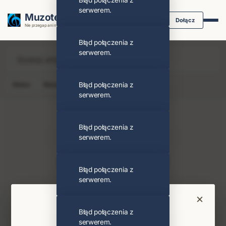
Błąd połączenia z
serwerem.
Muzoteka.pl
Dołącz
Nie przegap ani nuty dzięki powiadomieniom
Błąd połączenia z
serwerem.
News
Koncert
Błąd połączenia z
Klip
Album
Podcast
serwerem.
Błąd połączenia z
serwerem.
Bobby Prince
Obserwuj
Błąd połączenia z
serwerem.
Najnowsze wiadomości i koncerty
×
Bądź na bieżąco
Błąd połączenia z
serwerem.