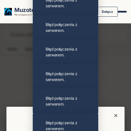
Błąd połączenia z
serwerem.
Muzoteka.pl
Dołącz
Nie przegap ani nuty dzięki powiadomieniom
Błąd połączenia z
serwerem.
News
Koncert
Błąd połączenia z
Klip
Album
Podcast
serwerem.
Błąd połączenia z
serwerem.
Bob Vylan
Obserwuj
Błąd połączenia z
serwerem.
Najnowsze wiadomości i koncerty
×
Bądź na bieżąco
Błąd połączenia z
serwerem.