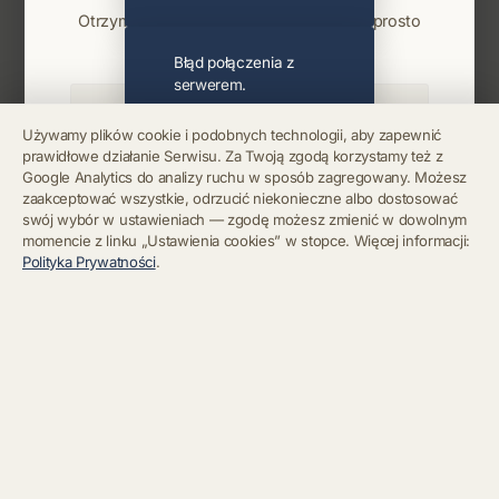
Otrzymuj info o koncertach i premierach prosto
na maila. Zero spamu.
Błąd połączenia z
serwerem.
Używamy plików cookie i podobnych technologii, aby zapewnić
prawidłowe działanie Serwisu. Za Twoją zgodą korzystamy też z
Błąd połączenia z
Google Analytics do analizy ruchu w sposób zagregowany. Możesz
serwerem.
Zapisz się
zaakceptować wszystkie, odrzucić niekonieczne albo dostosować
swój wybór w ustawieniach — zgodę możesz zmienić w dowolnym
momencie z linku „Ustawienia cookies” w stopce. Więcej informacji:
Chcę się wypisać z newslettera
Błąd połączenia z
Polityka Prywatności
.
serwerem.
Błąd połączenia z
serwerem.
Błąd połączenia z
serwerem.