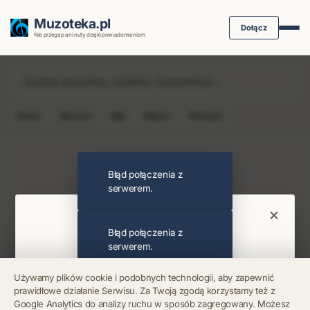
Muzoteka.pl
Dołącz
Nie przegap ani nuty dzięki powiadomieniom
News
Koncert
Klip
Album
Podcast
Najnowsze wiadomości i koncerty
Błąd połączenia z
serwerem.
×
Bądź na bieżąco
Błąd połączenia z
serwerem.
Otrzymuj info o koncertach i premierach prosto
Używamy plików cookie i podobnych technologii, aby zapewnić
na maila. Zero spamu.
prawidłowe działanie Serwisu. Za Twoją zgodą korzystamy też z
Błąd połączenia z
Google Analytics do analizy ruchu w sposób zagregowany. Możesz
serwerem.