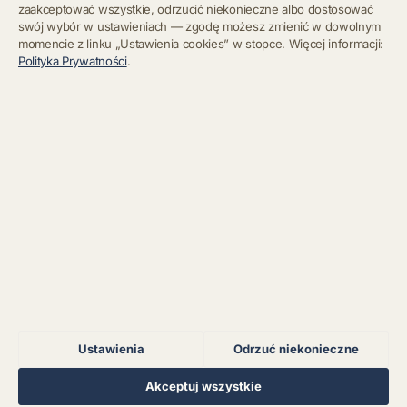
zaakceptować wszystkie, odrzucić niekonieczne albo dostosować
swój wybór w ustawieniach — zgodę możesz zmienić w dowolnym
momencie z linku „Ustawienia cookies” w stopce. Więcej informacji:
Błąd połączenia z
Polityka Prywatności
.
serwerem.
Zapisz się
Chcę się wypisać z newslettera
Błąd połączenia z
serwerem.
Błąd połączenia z
serwerem.
Błąd połączenia z
serwerem.
Ustawienia
Odrzuć niekonieczne
Błąd połączenia z
serwerem.
Regulamin
Polityka Prywatności
Kontakt
Ustawienia cookies
Akceptuj wszystkie
© 2026 Muzoteka. Wszystkie prawa zastrzeżone.