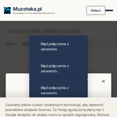
Muzoteka.pl
Dołącz
Nie przegap ani nuty dzięki powiadomieniom
News
Koncert
Błąd połączenia z
Klip
Album
Podcast
serwerem.
Najnowsze wiadomości i koncerty
Błąd połączenia z
serwerem.
×
Bądź na bieżąco
Błąd połączenia z
serwerem.
Otrzymuj info o koncertach i premierach prosto
Używamy plików cookie i podobnych technologii, aby zapewnić
na maila. Zero spamu.
prawidłowe działanie Serwisu. Za Twoją zgodą korzystamy też z
Błąd połączenia z
Google Analytics do analizy ruchu w sposób zagregowany. Możesz
serwerem.