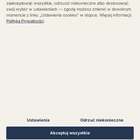
zaakceptować wszystkie, odrzucić niekonieczne albo dostosować
swój wybór w ustawieniach — zgodę możesz zmienić w dowolnym
momencie z linku „Ustawienia cookies” w stopce. Więcej informacji:
Błąd połączenia z
Polityka Prywatności
.
serwerem.
Zapisz się
Chcę się wypisać z newslettera
Błąd połączenia z
serwerem.
Błąd połączenia z
serwerem.
Błąd połączenia z
serwerem.
Ustawienia
Odrzuć niekonieczne
Błąd połączenia z
serwerem.
Regulamin
Polityka Prywatności
Kontakt
Ustawienia cookies
Akceptuj wszystkie
© 2026 Muzoteka. Wszystkie prawa zastrzeżone.