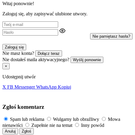
Witaj ponownie!
Zaloguj się, aby zapisywać ulubione utwory.
Nie pamiętasz hasła?
Zaloguj się
Nie masz konta?
Dołącz teraz
Nie dostałeś maila aktywacyjnego?
Wyślij ponownie
×
Udostępnij utwór
X
FB
Messenger
WhatsApp
Kopiuj
Zgłoś komentarz
Spam lub reklama
Wulgarny lub obraźliwy
Mowa
nienawiści
Zupełnie nie na temat
Inny powód
Anuluj
Zgłoś