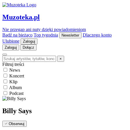
Muzoteka.pl
Nie przegap ani nuty dzięki powiadomieniom
Bądź na bieżąco
Top tygodnia
Dlaczego konto
Newsletter
Ulubione
Zaloguj
Zaloguj
Dołącz
×
Filtruj treści
News
Koncert
Klip
Album
Podcast
Billy Says
Obserwuj