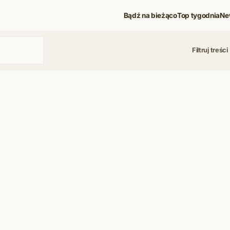
Bądź na bieżąco
Top tygodnia
Ne
Filtruj treści
 i koncerty