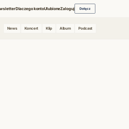
wsletter
Dlaczego konto
Ulubione
Zaloguj
Dołącz
News
Koncert
Klip
Album
Podcast