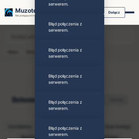
serwerem.
Muzoteka.pl
Dołącz
Nie przegap ani nuty dzięki powiadomieniom
Błąd połączenia z
serwerem.
Błąd połączenia z
News
Koncert
Klip
Album
Podcast
serwerem.
Błąd połączenia z
serwerem.
Between The Buried And Me
Obserwuj
Błąd połączenia z
serwerem.
PODOBNI ARTYŚCI
Iron Maiden
Devin Townsend
Zespół
Code Orange
Błąd połączenia z
serwerem.
Bad Company
Allegaeon
Counting Crows