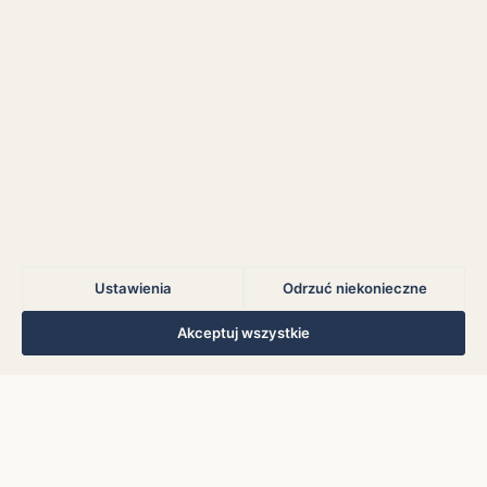
Błąd połączenia z
serwerem.
Błąd połączenia z
serwerem.
Błąd połączenia z
serwerem.
Ustawienia
Odrzuć niekonieczne
Błąd połączenia z
serwerem.
Regulamin
Polityka Prywatności
Kontakt
Ustawienia cookies
Akceptuj wszystkie
© 2026 Muzoteka. Wszystkie prawa zastrzeżone.