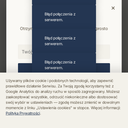
×
Amorphis
Błąd połączenia z
Bądź na bieżąco
serwerem.
Najnowsze wiadomości i koncerty
Otrzymuj info o koncertach i premierach prosto
na maila. Zero spamu.
Błąd połączenia z
serwerem.
Błąd połączenia z
serwerem.
Zapisz się
Używamy plików cookie i podobnych technologii, aby zapewnić
Chcę się wypisać z newslettera
prawidłowe działanie Serwisu. Za Twoją zgodą korzystamy też z
Błąd połączenia z
Google Analytics do analizy ruchu w sposób zagregowany. Możesz
serwerem.
zaakceptować wszystkie, odrzucić niekonieczne albo dostosować
swój wybór w ustawieniach — zgodę możesz zmienić w dowolnym
momencie z linku „Ustawienia cookies” w stopce. Więcej informacji:
Błąd połączenia z
Polityka Prywatności
.
serwerem.