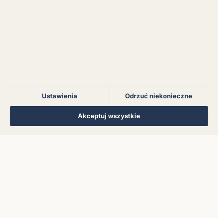
Błąd połączenia z
serwerem.
Błąd połączenia z
serwerem.
Ustawienia
Odrzuć niekonieczne
Błąd połączenia z
serwerem.
Regulamin
Polityka Prywatności
Kontakt
Ustawienia cookies
Akceptuj wszystkie
© 2026 Muzoteka. Wszystkie prawa zastrzeżone.