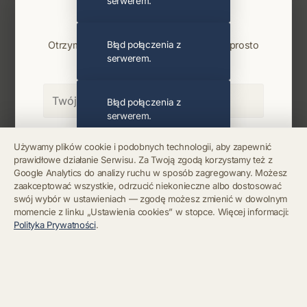
serwerem.
Najnowsze wiadomości i koncerty
Bądź na bieżąco
Otrzymuj info o koncertach i premierach prosto
Błąd połączenia z
serwerem.
na maila. Zero spamu.
Błąd połączenia z
serwerem.
Zapisz się
Używamy plików cookie i podobnych technologii, aby zapewnić
prawidłowe działanie Serwisu. Za Twoją zgodą korzystamy też z
Błąd połączenia z
Google Analytics do analizy ruchu w sposób zagregowany. Możesz
serwerem.
Chcę się wypisać z newslettera
zaakceptować wszystkie, odrzucić niekonieczne albo dostosować
swój wybór w ustawieniach — zgodę możesz zmienić w dowolnym
momencie z linku „Ustawienia cookies” w stopce. Więcej informacji:
Błąd połączenia z
Polityka Prywatności
.
serwerem.
Błąd połączenia z
serwerem.