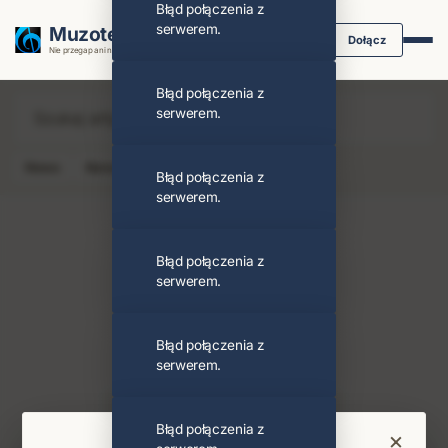
Błąd połączenia z
serwerem.
Muzoteka.pl
Dołącz
Nie przegap ani nuty dzięki powiadomieniom
Błąd połączenia z
serwerem.
News
Koncert
Klip
Album
Podcast
Błąd połączenia z
serwerem.
Błąd połączenia z
serwerem.
Beastie Boys
Obserwuj
Błąd połączenia z
serwerem.
PODOBNI ARTYŚCI
Mike D
U2
North Shields
Błąd połączenia z
×